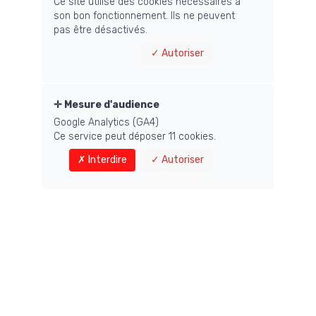
Ce site utilise des cookies nécessaires à
La formation CX Lab par Anne-Stéphanie Pierry,
son bon fonctionnement. Ils ne peuvent
Directrice de la communication & RSE de Butagaz
pas être désactivés.
Anne-Stéphanie Pierry, Directrice de la Communication & RSE donne
son feedback sur sa formation CX de CX Lab.
Autoriser
Lire la suite
Mesure d'audience
Google Analytics (GA4)
Ce service peut déposer 11 cookies.
Interdire
Autoriser
Expérience Clients : la formation CX Lab vue par
David Garbous
Témoignage de David Garbous sur la formation « Devenez Chief
Customer Officer », animée par CX Lab en partenariat avec Les Echos.
Lire la suite