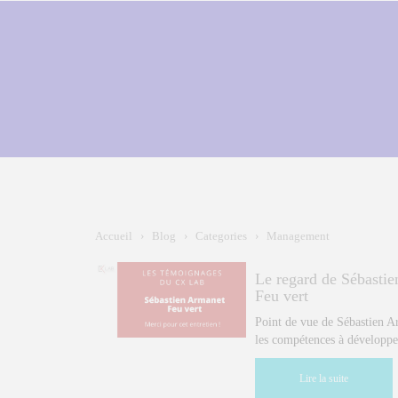
Accueil
›
Blog
›
Categories
›
Management
Le regard de Sébastie
Feu vert
Point de vue de Sébastien Ar
les compétences à développe
Lire la suite