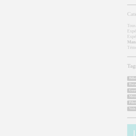
Cat
Tous 
Expér
Expé
Man
Témo
Tag
Bill
Dat
Gou
Méti
Pilo
Voix