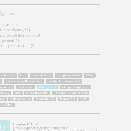
égories
les articles
ience clients
(31)
rience collaborateurs
(5)
agement
(2)
ignage formation
(3)
s
et d'humeur
CES
Close the loop
Compétences CX
CSAT
a
Expérience collaborateurs
Feedback management
vernance
Indicateurs
Management
Marque employeur
ers CX
NPS
Parcours clients
Parcours collaborateurs
tage
Relation client
Stratégie CX
Termes CX
VOC
 du Client
L'équipe CX Lab
Data & expérience clients : l'infographie