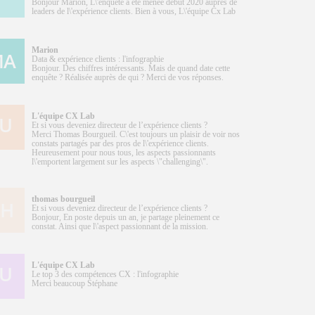
Bonjour Marion, L\'enquête a été menée début 2020 auprès de
leaders de l\'expérience clients. Bien à vous, L\'équipe Cx Lab
Marion
Data & expérience clients : l'infographie
Bonjour. Des chiffres intéressants. Mais de quand date cette
enquête ? Réalisée auprès de qui ? Merci de vos réponses.
L'équipe CX Lab
Et si vous deveniez directeur de l’expérience clients ?
Merci Thomas Bourgueil. C\'est toujours un plaisir de voir nos
constats partagés par des pros de l\'expérience clients.
Heureusement pour nous tous, les aspects passionnants
l\'emportent largement sur les aspects \"challenging\".
thomas bourgueil
Et si vous deveniez directeur de l’expérience clients ?
Bonjour, En poste depuis un an, je partage pleinement ce
constat. Ainsi que l\'aspect passionnant de la mission.
L'équipe CX Lab
Le top 3 des compétences CX : l'infographie
Merci beaucoup Stéphane