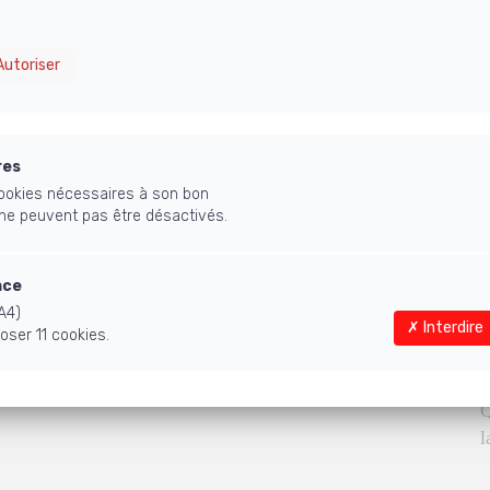
utoriser
S
m
res
 cookies nécessaires à son bon
 ne peuvent pas être désactivés.
nce
A4)
Interdire
oser 11 cookies.
Q
l