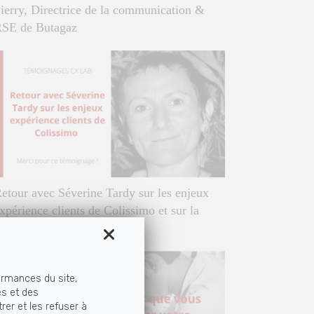
ierry, Directrice de la communication &
SE de Butagaz
etour avec Séverine Tardy sur les enjeux
xpérience clients de Colissimo et sur la
ollaboration avec CX Lab
ormances du site,
és et des
rer et les refuser à